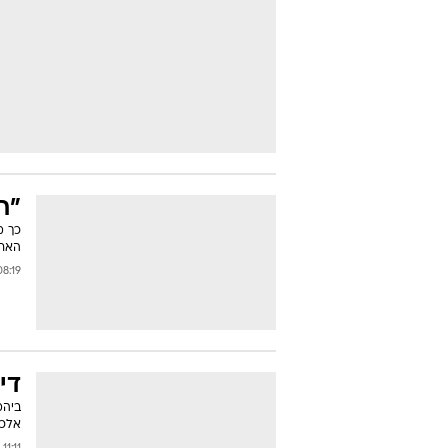
"ת
כך מ
האחר
:19 27/06/2007
די
אלכס