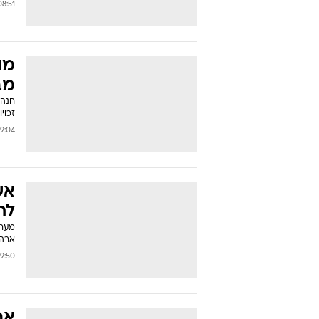
:51 24/10/2006
מו
מב
חנה 
זכוי
:04 23/10/2006
אש
לח
מערי
ארה"
0 23/10/2006
אר