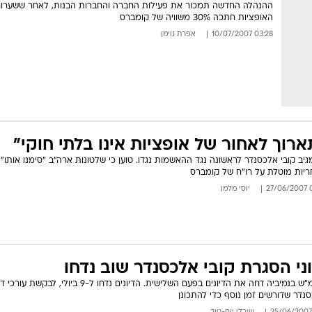
ההנהלה החדשה תמכור את פעילות החברה והחברות הבנות, לאחר ששערור
האופציות חתכה 30% משוויה של קומברס
03:28 10/07/2007
אפרת נוימן
ארוך לאחור של אופציות אינו בלתי חוקי"
גיב קובי אלכסנדר לראשונה נגד ההאשמות נגדו. טוען כי שלטונות ארה"ב "סימנו אותו" ו
יות מוטלת על רו"ח של קומברס
08
יוסי מלמן
וני הסגרת קובי אלכסנדר שוב נדחו
ביהמ"ש בנמיביה דחה את הדיונים בפעם השלישית. הדיונים נדחו ל-9 ביולי, ל
נדר שדורשים זמן נוסף כדי להתכונן