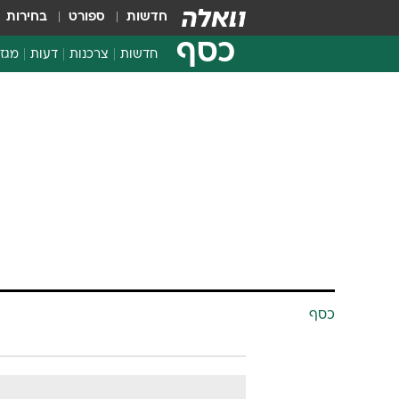
חדשות
ספורט
בחירות
כסף
חדשות
צרכנות
דעות
מגזי
החלטות פיננסיות
בדיקת מוצרים
חדשות מהמדף
השוואת מחירים
צרכנות פיננסית
כסף