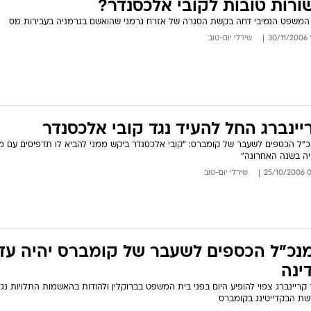
ורות טובות לקובי אלכסנדר?
המשפט הנמיבי דחה בקשת הסגרה של אזרח גרמני שהואשם בגרמניה בעבירות מס
1
שירלי יום-טוב
יינברג החל להעיד נגד קובי אלכסנדר
"ל הכספים לשעבר של קומברס: "קובי אלכסנדר ביקש ממני להביא לו תדפיסים עם מח
ה בשנה האחרונה"
08:
שירלי יום-טוב
נכ"ל הכספים לשעבר של קומברס יהיה עד
ינה
ד קריינברג צפוי להופיע היום בפני בית המשפט בברוקלין ולהודות בהאשמות התלויות נגד
ת הבקדייטינג בקומברס