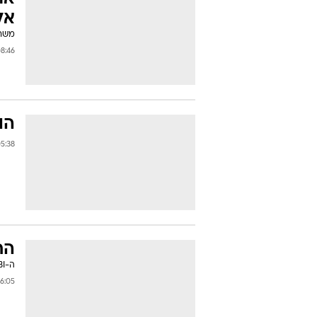
אל
משרד
46 23/10/2006
הו
38 28/08/2006
הח
ה-FBI העבירה התראה על חיפושו לאינטרפול לאחר בשבוע שעבר הוגש נגדו כתב אישום פלילי
5 16/08/2006