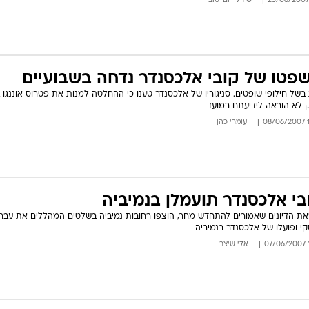
שירלי יום-טוב
פטו של קובי אלכסנדר נדחה בשבועיים
בשל חילופי שופטים. סניגוריו של אלכסנדר טענו כי ההחלטה למנות את פטרוס אוננגו 
 לא הובאה לידיעתם במועד
10
עומרי כהן
בי אלכסנדר תועמלן בנמיביה
ת הדיונים שאמורים להתחדש מחר, הוצפו רחובות נמיביה בשלטים המהללים את עברו
י ופועלו של אלכסנדר בנמיביה
1
אלי שיצר