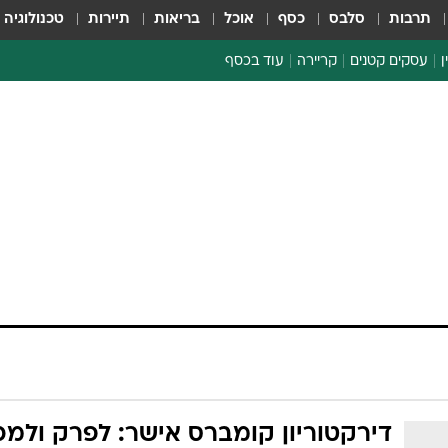
תרבות
סלבס
כסף
אוכל
בריאות
תיירות
טכנולוגיה
ן
עסקים קטנים
קריירה
עוד בכסף
חינוך פיננסי
כסף עולמי
דין וחשבון
קריפטו
הלאונג'
ספורט ביזנס
דירקטוריון קומברס אישר: לפרק ולמכ