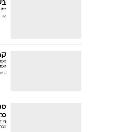
בש
בית 
0:51 30/11/2006
קר
סמנכ
המני
53 25/10/2006
סמ
מד
דיוי
בפרש