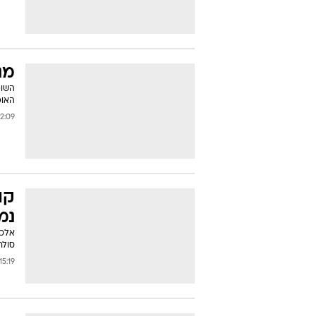
מנ
השופ
האופ
:09 12/03/2007
קו
נמ
סולר
15:19 07/01/2007