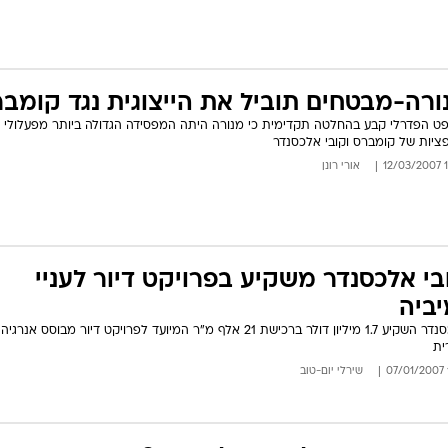
ורה-מבטחים תוביל את הייצוגית נגד קומב
ט הפדרלי קבע בהחלטה תקדימית כי מנורה היתה המפסידה הגדולה ביותר מפעלולי
ציות של קומברס וקובי אלכסנדר
12
אורי רונן
בי אלכסנדר משקיע בפרויקט דיור לעניי
יביה
אלכסנדר השקיע 1.7 מיליון דולר ברכישת 21 אלף מ"ר המיועד לפרויקט דיור מבוסס אנרגיה
ית
שירלי יום-טוב