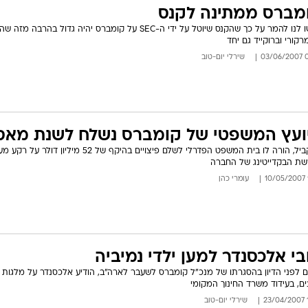
מברס ממתינה לקנס
הרשו לנו להמר על כך שהקנס שיוטל על ידי ה-SEC על קומברס יהיה גדול בהרבה מזה
רקורי וברוקייד גם יחד
07:
שירלי יום-טוב
ועץ המשפטי של קומברס נשלח לשנת מאס
במקביל, הורה לו בית המשפט הפדרלי לשלם פיצויים בהיקף של 52 מיליון ד
ת הבקדייטינג של החברה
עומרי כהן
בי אלכסנדר למען ילדי נמיביה
ים לפני הדיון בהסגרתו של מנכ"ל קומברס לשעבר לארה"ב, הודיע אלכסנדר על מלגות 
ים, בעידוד משרד החינוך המקומי
1
שירלי יום-טוב